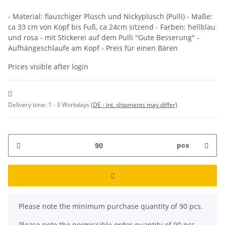
- Material: flauschiger Plüsch und Nickyplüsch (Pulli) - Maße:
ca 33 cm von Kopf bis Fuß, ca 24cm sitzend - Farben: hellblau
und rosa - mit Stickerei auf dem Pulli "Gute Besserung" -
Aufhängeschlaufe am Kopf - Preis für einen Bären
Prices visible after login
Delivery time:
1 - 3 Workdays
(DE - int. shipments may differ)
pcs
x
Please note the minimum purchase quantity of 90 pcs.
Please note the permissible order quantity of 90 pcs.