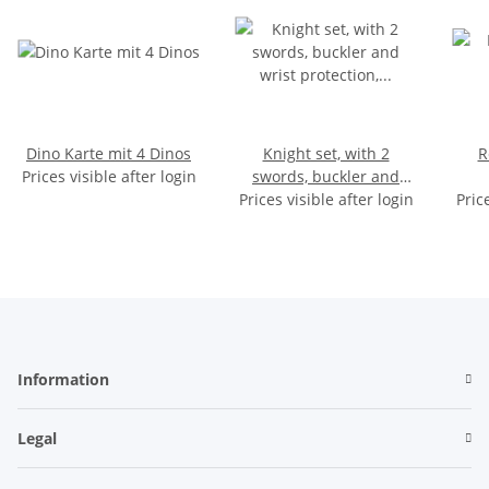
Dino Karte mit 4 Dinos
Knight set, with 2
R
Prices visible after login
swords, buckler and
wrist protection, on card,
Prices visible after login
Pric
62 x 29 cm
Information
Legal