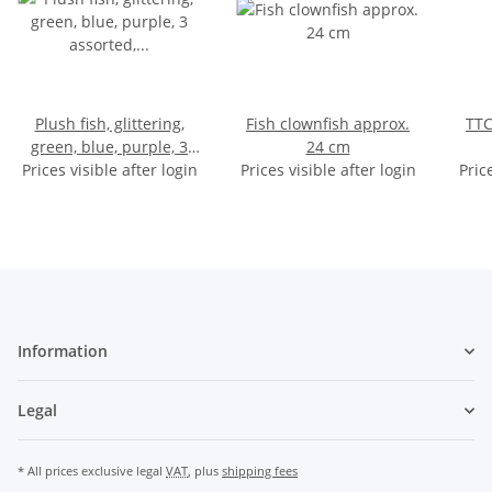
Plush fish, glittering,
Fish clownfish approx.
TTC
green, blue, purple, 3
24 cm
Prices visible after login
assorted, 21 cm
Prices visible after login
Pric
Information
Legal
* All prices exclusive legal
VAT
, plus
shipping fees