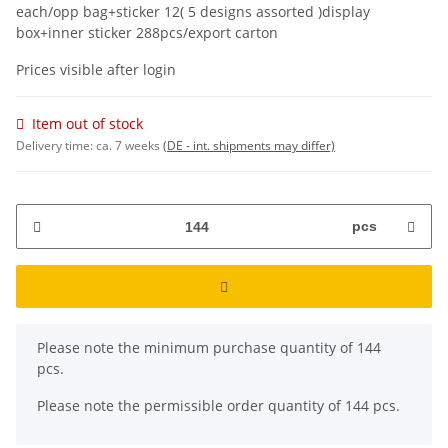
each/opp bag+sticker 12( 5 designs assorted )display
box+inner sticker 288pcs/export carton
Prices visible after login
Item out of stock
Delivery time:
ca. 7 weeks
(DE - int. shipments may differ)
pcs
x
Please note the minimum purchase quantity of 144
pcs.
Please note the permissible order quantity of 144 pcs.