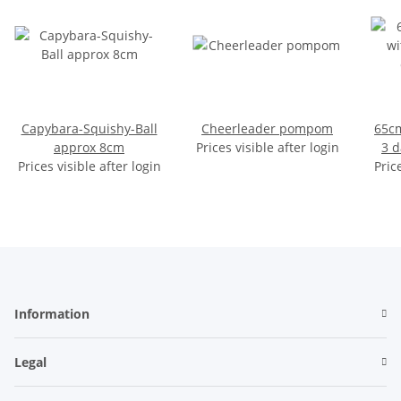
Capybara-Squishy-Ball
Cheerleader pompom
65cm
approx 8cm
Prices visible after login
3 d
Prices visible after login
Pric
Information
Legal