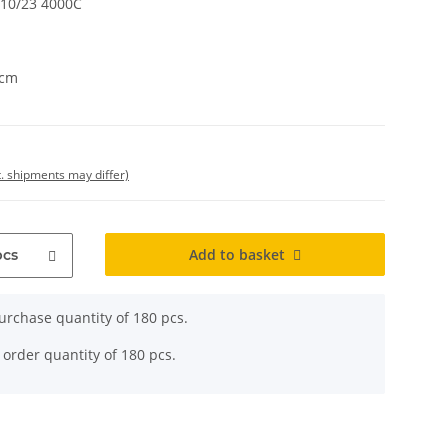
 10/23 4000C
 cm
t. shipments may differ)
Add to basket
pcs
rchase quantity of 180 pcs.
 order quantity of 180 pcs.