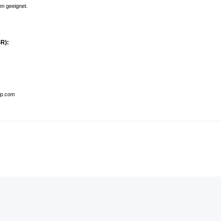
en geeignet.
R):
op.com