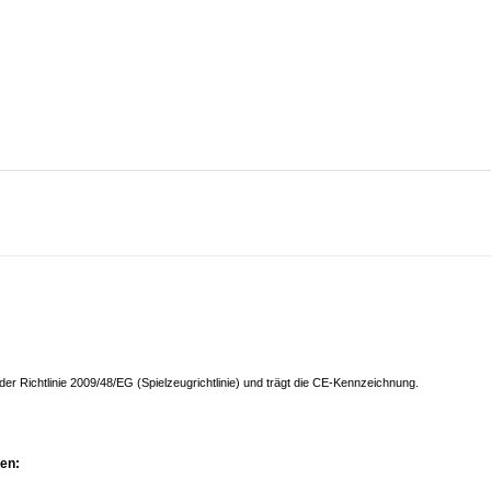
der Richtlinie 2009/48/EG (Spielzeugrichtlinie) und trägt die CE-Kennzeichnung.
nen: