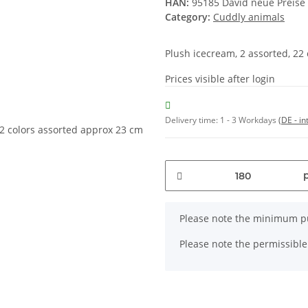
HAN:
95185 David neue Preise
Category:
Cuddly animals
Plush icecream, 2 assorted, 22
Prices visible after login
Delivery time:
1 - 3 Workdays
(DE - in
x
Please note the minimum pu
Please note the permissible