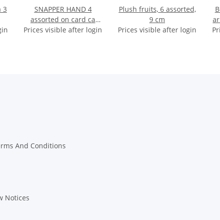
3
SNAPPER HAND 4
Plush fruits, 6 assorted,
B
assorted on card ca
9 cm
ar
gin
Prices visible after login
21x15cm
Prices visible after login
Pr
erms And Conditions
w Notices