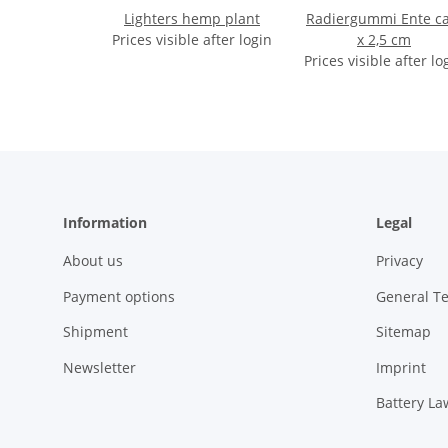
Lighters hemp plant
Radiergummi Ente ca 
Prices visible after login
x 2,5 cm
Prices visible after lo
Information
Legal
About us
Privacy
Payment options
General T
Shipment
Sitemap
Newsletter
Imprint
Battery La