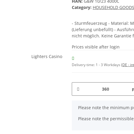
HAN:
G&W 10/23 4000C
Category:
HOUSEHOLD GOOD
- Sturmfeuerzeug - Material: Me
(Lieferung unbefüllt) - Ausführ
nicht möglich. Keine Garantie 
Prices visible after login
Delivery time:
1 - 3 Workdays
(DE - in
x
Please note the minimum pu
Please note the permissible