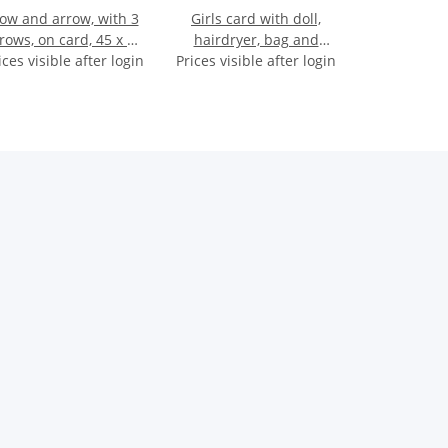
ow and arrow, with 3
Girls card with doll,
rows, on card, 45 x 16
hairdryer, bag and
ices visible after login
cm
Prices visible after login
accessories, on card, 57
x 38 cm