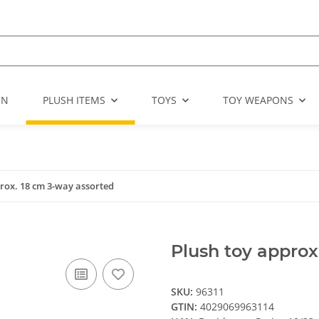
EN
PLUSH ITEMS
TOYS
TOY WEAPONS
rox. 18 cm 3-way assorted
Plush toy approx
SKU:
96311
GTIN:
4029069963114