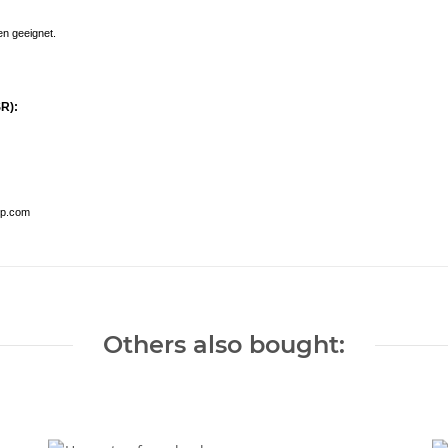
en geeignet.
R):
op.com
Others also bought: