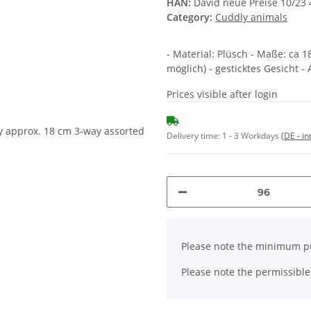
HAN:
David neue Preise 10/23
Category:
Cuddly animals
- Material: Plüsch - Maße: ca 
möglich) - gesticktes Gesicht -
Prices visible after login
Delivery time:
1 - 3 Workdays
(DE - in
x
Please note the minimum pu
Please note the permissible 