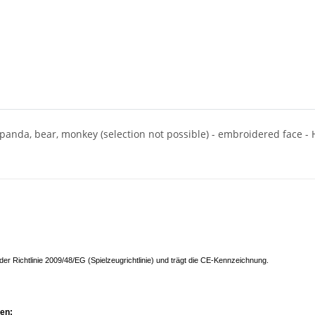
 panda, bear, monkey (selection not possible) - embroidered face - 
der Richtlinie 2009/48/EG (Spielzeugrichtlinie) und trägt die CE-Kennzeichnung.
nen: