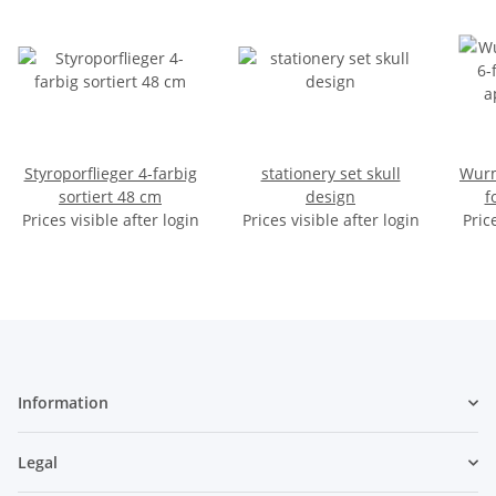
Styroporflieger 4-farbig
stationery set skull
Wurm
sortiert 48 cm
design
f
Prices visible after login
Prices visible after login
Pric
a
Information
Legal