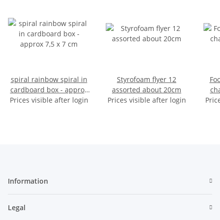
spiral rainbow spiral in
Styrofoam flyer 12
Foo
cardboard box - approx
assorted about 20cm
ch
Prices visible after login
7,5 x 7 cm
Prices visible after login
Pric
Information
Legal