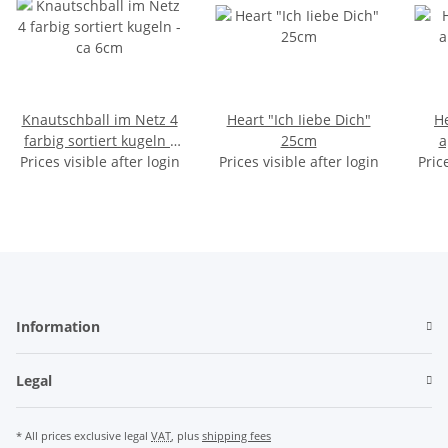
Knautschball im Netz 4
Heart "Ich Iiebe Dich"
H
farbig sortiert kugeln -
25cm
a
Prices visible after login
ca 6cm
Prices visible after login
Pric
Information
Legal
* All prices exclusive legal
VAT
, plus
shipping fees