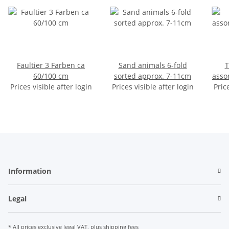
Faultier 3 Farben ca
Sand animals 6-fold
T
60/100 cm
sorted approx. 7-11cm
asso
Prices visible after login
Prices visible after login
Pric
Information
Legal
* All prices exclusive legal
VAT
, plus
shipping fees