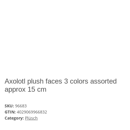
Axolotl plush faces 3 colors assorted
approx 15 cm
SKU:
96683
GTIN:
4029069966832
Category:
Plüsch