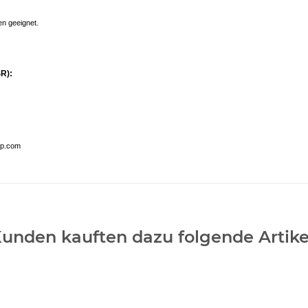
en geeignet.
R):
op.com
unden kauften dazu folgende Artike