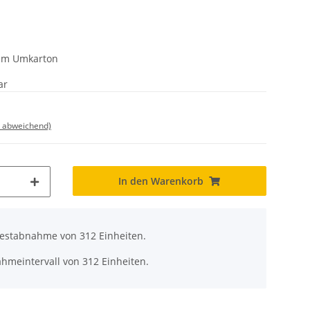
k im Umkarton
ar
d abweichend)
In den Warenkorb
destabnahme von 312 Einheiten.
ahmeintervall von 312 Einheiten.