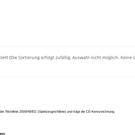
iolett (Die Sortierung erfolgt zufällig, Auswahl nicht möglich. Kei
der Richtlinie 2009/48/EG (Spielzeugrichtlinie) und trägt die CE-Kennzeichnung.
nen: