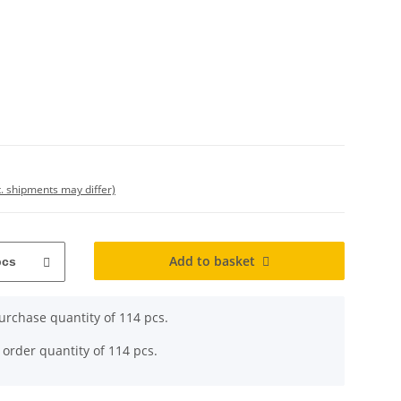
t. shipments may differ)
Add to basket
pcs
rchase quantity of 114 pcs.
 order quantity of 114 pcs.