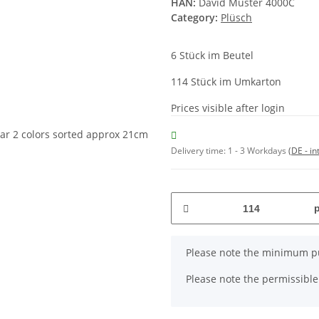
HAN:
David Muster 4000C
Category:
Plüsch
6 Stück im Beutel
114 Stück im Umkarton
Prices visible after login
Delivery time:
1 - 3 Workdays
(DE - in
x
Please note the minimum pu
Please note the permissible