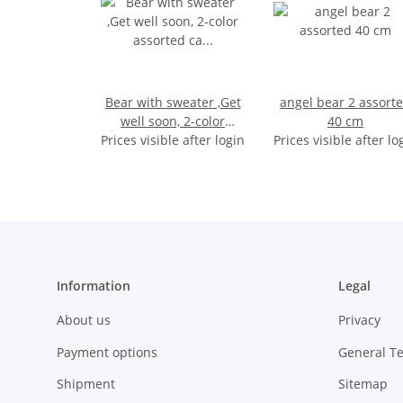
Bear with sweater ,Get
angel bear 2 assort
well soon, 2-color
40 cm
Prices visible after login
assorted ca 24/33cm
Prices visible after lo
Information
Legal
About us
Privacy
Payment options
General T
Shipment
Sitemap