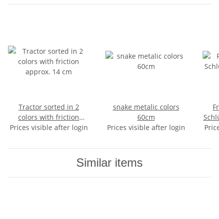
Tractor sorted in 2
snake metalic colors
F
colors with friction
60cm
Schl
Prices visible after login
approx. 14 cm
Prices visible after login
Pric
Similar items