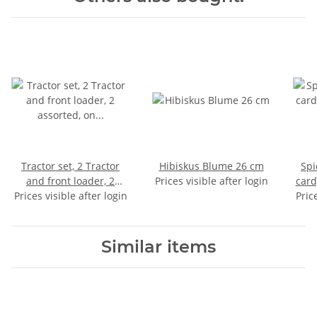
Tractor set, 2 Tractor
Hibiskus Blume 26 cm
Spi
and front loader, 2
Prices visible after login
card
Prices visible after login
assorted, on card, 37 x
Pric
13,5 cm SPECIAL PRICE -
DISCONTINUING SALE
Similar items