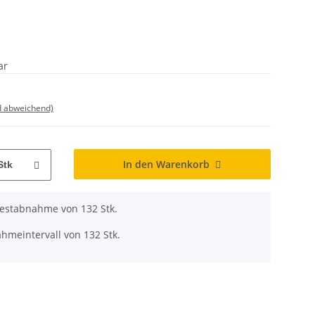
ar
d abweichend)
In den Warenkorb
Stk
destabnahme von 132 Stk.
hmeintervall von 132 Stk.