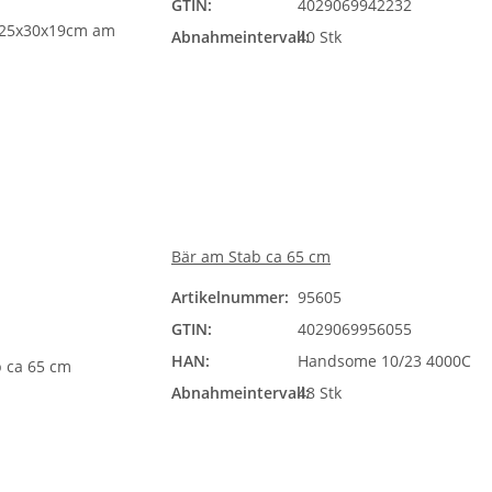
GTIN:
4029069942232
Abnahmeintervall:
40 Stk
Bär am Stab ca 65 cm
Artikelnummer:
95605
GTIN:
4029069956055
HAN:
Handsome 10/23 4000C
Abnahmeintervall:
48 Stk