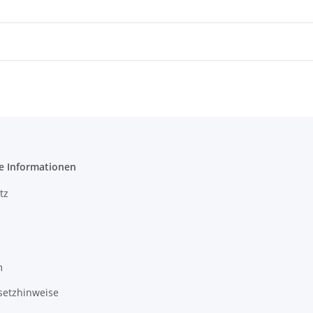
e Informationen
tz
m
setzhinweise