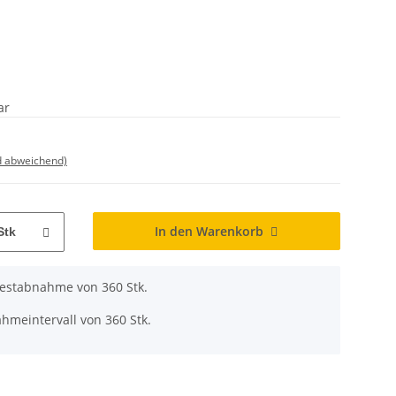
ar
d abweichend)
In den Warenkorb
Stk
destabnahme von 360 Stk.
hmeintervall von 360 Stk.