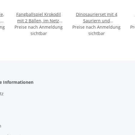
le,
Fangballspiel Krokodil
Dinosaurierset mit 4
en
mit 2 Bällen, im Netz,
Sauriern und
ung
f
Preise nach Anmeldung
22 x 8 cm
Preise nach Anmeldung
zusammenbaubarer
Pr
sichtbar
Landschaft, in Box, 18,5
sichtbar
x 17 x 4 cm
he Informationen
tz
m