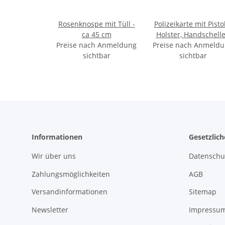
Rosenknospe mit Tüll -
Polizeikarte mit Pisto
ca 45 cm
Holster, Handschell
Preise nach Anmeldung
Preise nach Anmeld
und Abzeichen, au
sichtbar
Karte, 35 x 22 cm
sichtbar
Informationen
Gesetzlic
Wir über uns
Datenschu
Zahlungsmöglichkeiten
AGB
Versandinformationen
Sitemap
Newsletter
Impressu