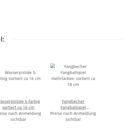
l:
asserpistole 5-farbig
Fangbecher
sortiert ca 16 cm
Fangballspiel
eise nach Anmeldung
Preise nach Anmeldung
mehrfarben sortiert ca
sichtbar
sichtbar
18 cm