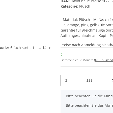
HAN:
David neue Preise 10/23
Kategorie:
Plüsch
- Material: Plüsch - Maße: ca 
lila, orange, pink, gelb (Die So
Garantie für gleichmäßige Sort
Aufhängeschlaufe am Kopf - Pre
Preise nach Anmeldung sichtb
Lieferzeit:
ca. 7 Monate
(DE - Auslan
x
Bitte beachten Sie die Min
Bitte beachten Sie das Abna