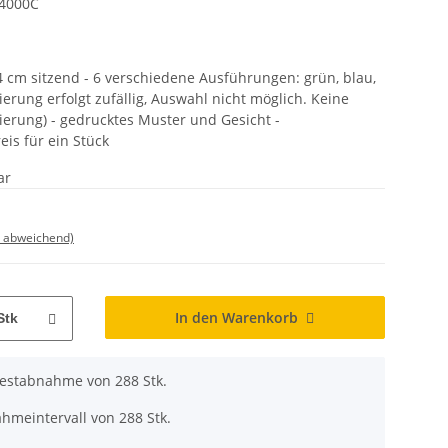
 4000C
14 cm sitzend - 6 verschiedene Ausführungen: grün, blau,
rtierung erfolgt zufällig, Auswahl nicht möglich. Keine
ierung) - gedrucktes Muster und Gesicht -
is für ein Stück
ar
d abweichend)
In den Warenkorb
Stk
destabnahme von 288 Stk.
hmeintervall von 288 Stk.