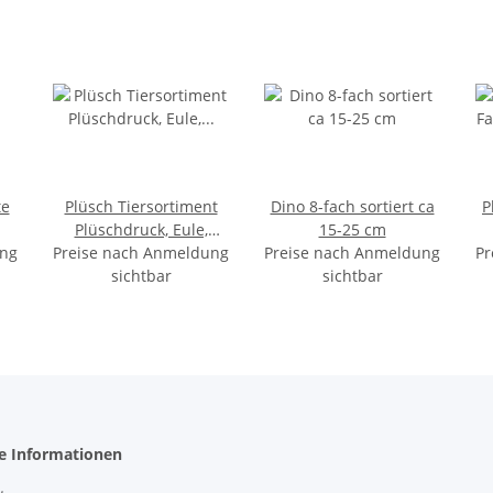
te
Plüsch Tiersortiment
Dino 8-fach sortiert ca
P
Plüschdruck, Eule,
15-25 cm
ung
Preise nach Anmeldung
Eichhörnchen, Igel und
Preise nach Anmeldung
Pr
Hase, 4-fach sortiert, 14
sichtbar
sichtbar
-19 cm
he Informationen