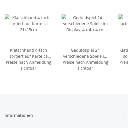
Klatschhand 4-fach
Geduldspiel 24
Klat
sortiert auf Karte ca
verschiedene Spiele im
so
Preise nach Anmeldung
21x15cm
Preise nach Anmeldung
Display, 4 x 4 x 4 cm
Prei
sichtbar
sichtbar
Informationen