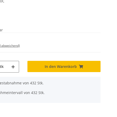
00C
ar
d abweichend)
In den Warenkorb
tk
destabnahme von 432 Stk.
hmeintervall von 432 Stk.