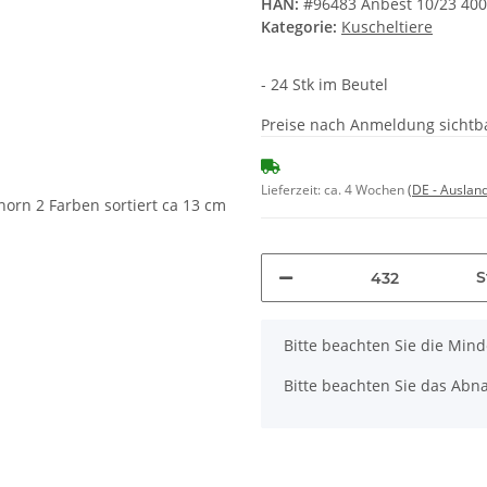
HAN:
#96483 Anbest 10/23 40
Kategorie:
Kuscheltiere
- 24 Stk im Beutel
Preise nach Anmeldung sichtb
Lieferzeit:
ca. 4 Wochen
(DE - Auslan
S
x
Bitte beachten Sie die Min
Bitte beachten Sie das Abna