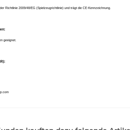
der Richtlinie 2009/48/EG (Spielzeugrichtlinie) und trägt die CE-Kennzeichnung.
nen:
en geeignet.
R):
op.com