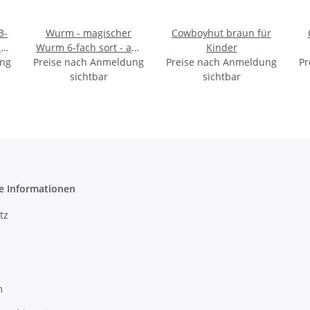
3-
Wurm - magischer
Cowboyhut braun für
 ca
Wurm 6-fach sort - auf
Kinder
ung
Preise nach Anmeldung
Karte ca 17x11,5cm
Preise nach Anmeldung
Pr
sichtbar
sichtbar
e Informationen
tz
m