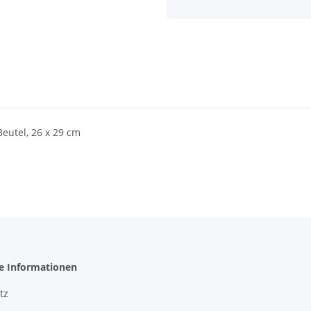
eutel, 26 x 29 cm
he Informationen
tz