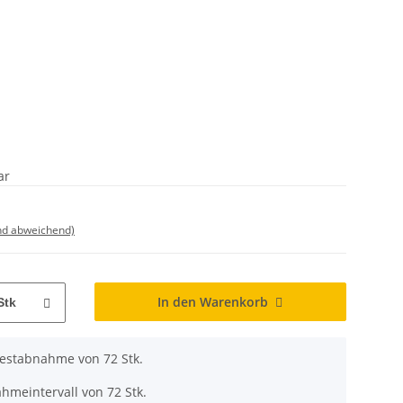
ar
nd abweichend)
In den Warenkorb
Stk
destabnahme von 72 Stk.
hmeintervall von 72 Stk.