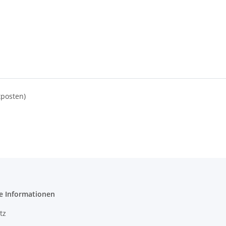
tposten)
e Informationen
tz