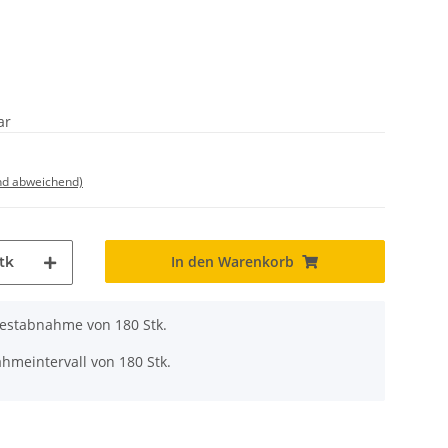
ar
nd abweichend)
In den Warenkorb
tk
destabnahme von 180 Stk.
hmeintervall von 180 Stk.