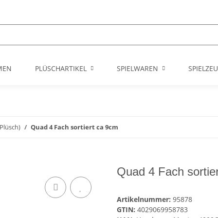
MEN
PLÜSCHARTIKEL
SPIELWAREN
SPIELZE
 Plüsch)
Quad 4 Fach sortiert ca 9cm
Quad 4 Fach sortie
Artikelnummer:
95878
GTIN:
4029069958783