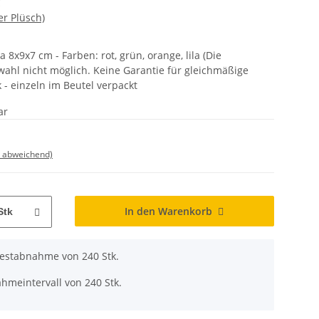
C
er Plüsch)
a 8x9x7 cm - Farben: rot, grün, orange, lila (Die
uswahl nicht möglich. Keine Garantie für gleichmäßige
k - einzeln im Beutel verpackt
ar
d abweichend)
In den Warenkorb
Stk
destabnahme von 240 Stk.
hmeintervall von 240 Stk.