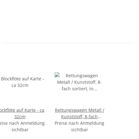
ockflöte auf Karte - ca
Rettungswagen Metall /
32cm
Kunststoff, 8-fach
eise nach Anmeldung
Preise nach Anmeldung
sortiert, in Box, 10 x 5 x
sichtbar
sichtbar
4 cm