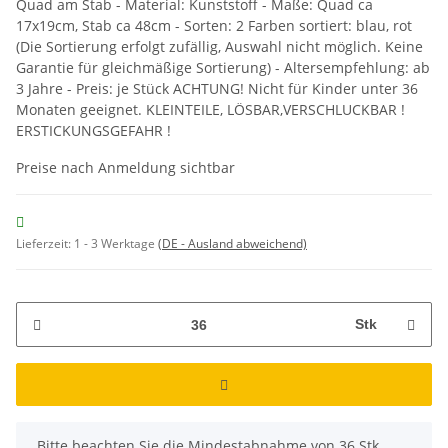
Quad am Stab - Material: Kunststoff - Maße: Quad ca
17x19cm, Stab ca 48cm - Sorten: 2 Farben sortiert: blau, rot
(Die Sortierung erfolgt zufällig, Auswahl nicht möglich. Keine
Garantie für gleichmäßige Sortierung) - Altersempfehlung: ab
3 Jahre - Preis: je Stück ACHTUNG! Nicht für Kinder unter 36
Monaten geeignet. KLEINTEILE, LÖSBAR,VERSCHLUCKBAR !
ERSTICKUNGSGEFAHR !
Preise nach Anmeldung sichtbar
Lieferzeit:
1 - 3 Werktage
(DE - Ausland abweichend)
Stk
x
Bitte beachten Sie die Mindestabnahme von 36 Stk.