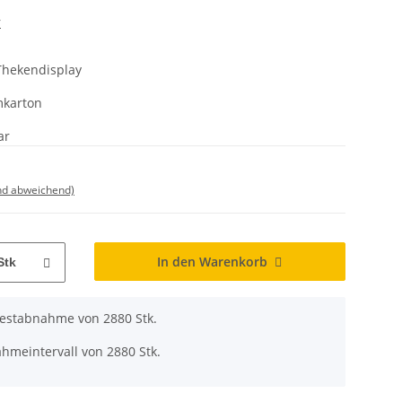
r
 Thekendisplay
mkarton
ar
nd abweichend)
In den Warenkorb
Stk
destabnahme von 2880 Stk.
hmeintervall von 2880 Stk.