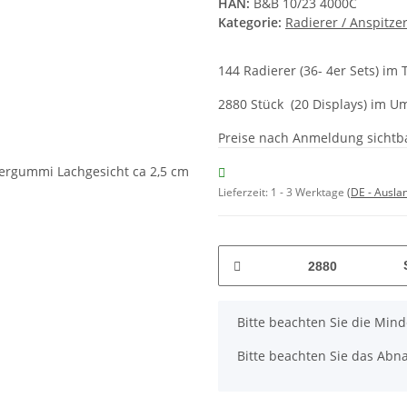
HAN:
B&B 10/23 4000C
Kategorie:
Radierer / Anspitze
144 Radierer (36- 4er Sets) im
2880 Stück (20 Displays) im U
Preise nach Anmeldung sichtb
Lieferzeit:
1 - 3 Werktage
(DE - Ausla
x
Bitte beachten Sie die Min
Bitte beachten Sie das Abna