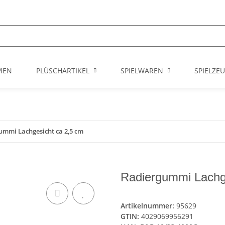
MEN
PLÜSCHARTIKEL
SPIELWAREN
SPIELZE
ummi Lachgesicht ca 2,5 cm
Radiergummi Lachg
Artikelnummer:
95629
GTIN:
4029069956291