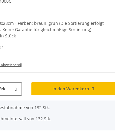
 4000C
3x28cm - Farben: braun, grün (Die Sortierung erfolgt
. Keine Garantie für gleichmäßige Sortierung) -
in Stück
ar
d abweichend)
In den Warenkorb
Stk
destabnahme von 132 Stk.
hmeintervall von 132 Stk.