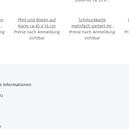
n,
Pfeil und Bogen auf
Schmuckkarte
Karte ca 45 x 16 cm
mehrfach sortiert mit
ung
Preise nach Anmeldung
Preise nach Anmeldung
Zubehör ca 35 x 21 cm
Pr
sichtbar
sichtbar
e Informationen
tz
m