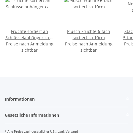
Früchte sortiert an
Plüsch Früchte 6-fach
Stac
Schlüsselanhänger ca 3-
sortiert ca 10cm
5-far
Preise nach Anmeldung
6cm
Preise nach Anmeldung
Prei
sichtbar
sichtbar
Informationen
Gesetzliche Informationen
* Alle Preise zzgl. gesetzlicher USt., zzgl.
Versand