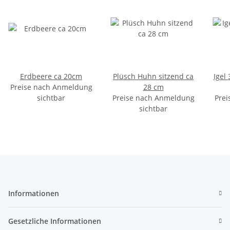
Erdbeere ca 20cm
Plüsch Huhn sitzend ca
Igel 3 Farben sortiertt ca
Preise nach Anmeldung
28 cm
sichtbar
Preise nach Anmeldung
Prei
sichtbar
Informationen
Gesetzliche Informationen