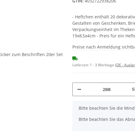
GTIN:
4032722938206
- Heftchen enthält 20 dekorati
Gestalten von Geschenken, Brief
Verpackungseinheit im Thekend
19x8,5x4cm - Preis für ein Heft
Preise nach Anmeldung sichtb
Lieferzeit:
1 - 3 Werktage
(DE - Ausla
S
x
Bitte beachten Sie die Min
Bitte beachten Sie das Abna