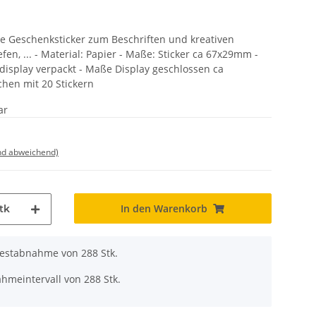
ve Geschenksticker zum Beschriften und kreativen
en, ... - Material: Papier - Maße: Sticker ca 67x29mm -
isplay verpackt - Maße Display geschlossen ca
chen mit 20 Stickern
ar
nd abweichend)
In den Warenkorb
tk
destabnahme von 288 Stk.
hmeintervall von 288 Stk.