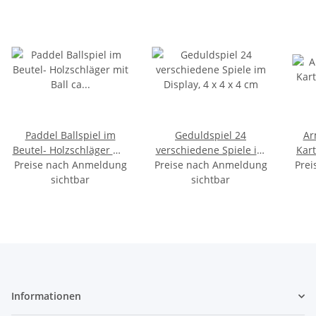
Paddel Ballspiel im
Geduldspiel 24
Ar
Beutel- Holzschläger mit
verschiedene Spiele im
Kart
Preise nach Anmeldung
Ball ca 21-22cm
Preise nach Anmeldung
Display, 4 x 4 x 4 cm
Prei
sichtbar
sichtbar
Informationen