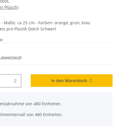
4000C
er Plüsch)
ik - Maße: ca 25 cm - Farben: orange, grün, blau
Preis pro Plastik Dolch Schwert
ar
d abweichend)
In den Warenkorb
destabnahme von 480 Einheiten.
ahmeintervall von 480 Einheiten.