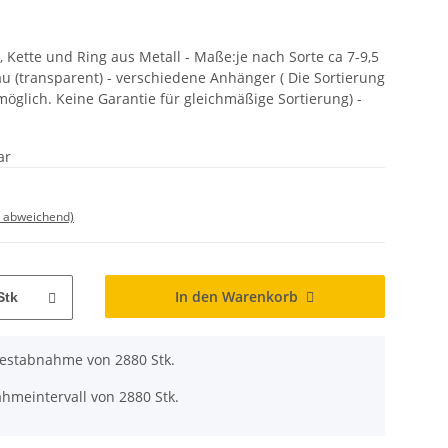
f, Kette und Ring aus Metall - Maße:je nach Sorte ca 7-9,5
lau (transparent) - verschiedene Anhänger ( Die Sortierung
 möglich. Keine Garantie für gleichmäßige Sortierung) -
ar
d abweichend)
In den Warenkorb
Stk
destabnahme von 2880 Stk.
hmeintervall von 2880 Stk.