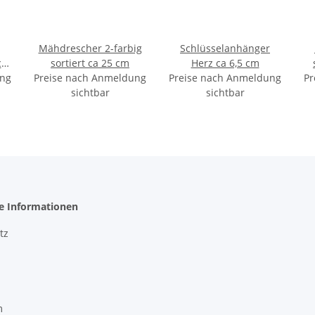
Mähdrescher 2-farbig
Schlüsselanhänger
sortiert ca 25 cm
Herz ca 6,5 cm
ung
Preise nach Anmeldung
Preise nach Anmeldung
Pr
sichtbar
sichtbar
he Informationen
tz
m