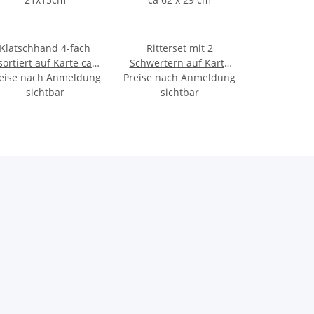
Klatschhand 4-fach
Ritterset mit 2
sortiert auf Karte ca
Schwertern auf Karte
eise nach Anmeldung
21x15cm
Preise nach Anmeldung
ca 62 x 29 cm
sichtbar
sichtbar